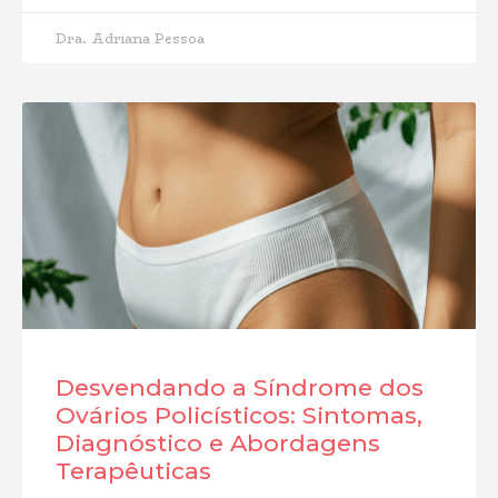
Dra. Adriana Pessoa
Desvendando a Síndrome dos
Ovários Policísticos: Sintomas,
Diagnóstico e Abordagens
Terapêuticas