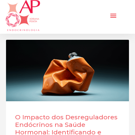
O Impacto dos Desreguladores
Endócrinos na Saúde
Hormonal: Identificando e